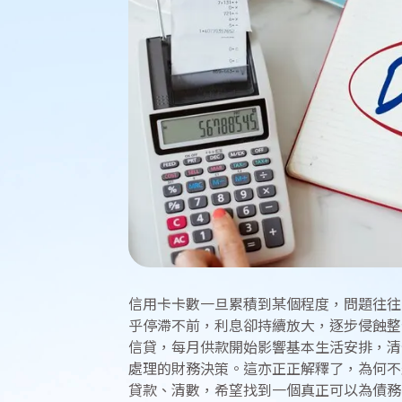
信用卡卡數一旦累積到某個程度，問題往往
乎停滯不前，利息卻持續放大，逐步侵蝕整
信貸，每月供款開始影響基本生活安排，清
處理的財務決策。這亦正正解釋了，為何不
貸款、清數，希望找到一個真正可以為債務