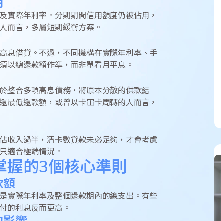
期
及實際年利率。分期期間信用額度仍被佔用，
人而言，多屬短期緩衝方案。
高息借貸。不過，不同機構在實際年利率、手
須以總還款額作準，而非單看月平息。
於整合多項高息債務，將原本分散的供款結
還最低還款額，或曾以卡冚卡周轉的人而言，
佔收入過半，清卡數貸款未必足夠，才會考慮
只適合極端情況。
掌握的3個核心準則
款額
是實際年利率及整個還款期內的總支出。有些
付的利息反而更高。