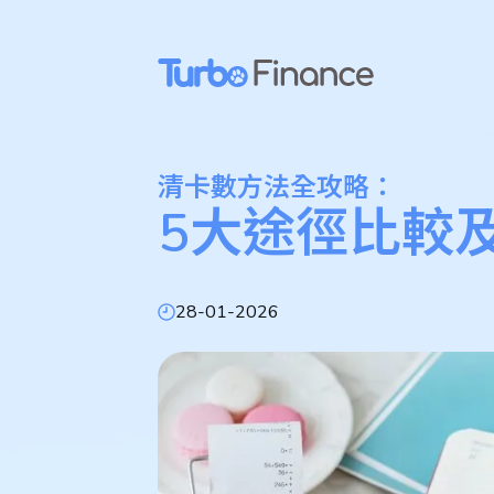
跳
至
内
容
清卡數方法全攻略：
5大途徑比較
28-01-2026