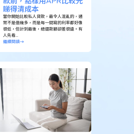
款前，點樣用APR比較先
睇得清成本
當你開始比較私人貸款，最令人混亂的，通
常不是借幾多，而是每一間寫的利率都好像
很低，但計到最後，總還款額卻差很遠。有
人先看...
繼續閱讀