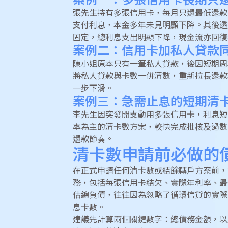
案例一：多張信用卡長期只
張先生持有多張信用卡，每月只還最低還款
支付利息，本金多年未見明顯下降。其後透
固定，總利息支出明顯下降，現金流亦回復
案例二：信用卡加私人貸款
陳小姐原本只有一筆私人貸款，後因短期周
將私人貸款與卡數一併清數，重新拉長還款
一步下滑。
案例三：急需止息的短期清
李先生因突發開支動用多張信用卡，利息短
率為主的清卡數方案，較快完成批核及過數
還款節奏。
清卡數申請前必做的
在正式申請任何清卡數或結餘轉戶方案前，
務，包括每張信用卡結欠、實際年利率、最
估總負債，往往因為忽略了循環信貸的實際
息卡數。
建議先計算兩個關鍵數字：總債務金額，以