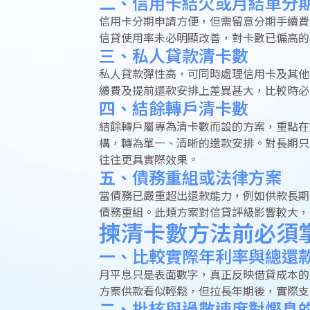
二、信用卡結欠或月結單分
信用卡分期申請方便，但需留意分期手續費
信貸使用率未必明顯改善，對卡數已偏高的
三、私人貸款清卡數
私人貸款彈性高，可同時處理信用卡及其他
續費及提前還款安排上差異甚大，比較時必
四、結餘轉戶清卡數
結餘轉戶屬專為清卡數而設的方案，重點在
構，轉為單一、清晰的還款安排。對長期只
往往更具實際效果。
五、債務重組或法律方案
當債務已嚴重超出還款能力，例如供款長期
債務重組。此類方案對信貸評級影響較大，
揀清卡數方法前必須
一、比較實際年利率與總還
月平息只是表面數字，真正反映借貸成本的
方案供款看似輕鬆，但拉長年期後，實際支