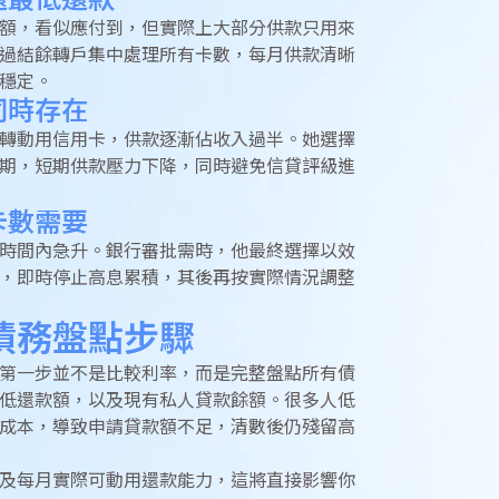
還最低還款
額，看似應付到，但實際上大部分供款只用來
過結餘轉戶集中處理所有卡數，每月供款清晰
穩定。
同時存在
轉動用信用卡，供款逐漸佔收入過半。她選擇
期，短期供款壓力下降，同時避免信貸評級進
卡數需要
時間內急升。銀行審批需時，他最終選擇以效
，即時停止高息累積，其後再按實際情況調整
債務盤點步驟
第一步並不是比較利率，而是完整盤點所有債
低還款額，以及現有私人貸款餘額。很多人低
成本，導致申請貸款額不足，清數後仍殘留高
及每月實際可動用還款能力，這將直接影響你