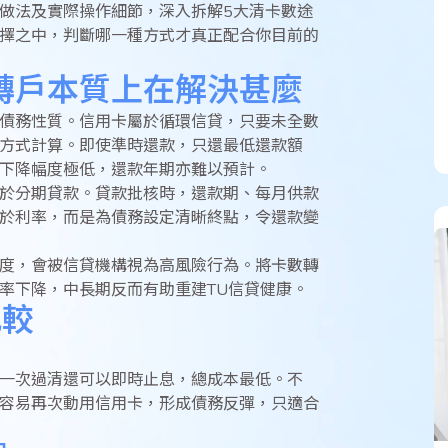
做法及實際操作細節，深入拆解5大清卡數途
擇之中，判斷哪一種方式才真正配合你目前的
轉戶本質上在解決甚麼
債務性質。信用卡屬於循環信貸，只要未全數
方式計算。即使準時還款，只還最低還款額
下降幅度極低，還款年期亦難以預計。
於分期貸款。貸款批核時，還款期、每月供款
於利率，而是為債務設定清晰終點，令還款變
度，會被信貸機構視為高風險行為。將卡數轉
率下降，中長期反而有助重建TU信貸健康。
比較
一次過清還可以即時止息，總成本最低。不
容易再次動用信用卡，形成債務反彈，只適合