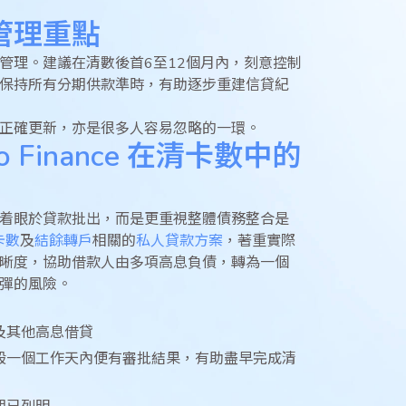
管理重點
管理。建議在清數後首6至12個月內，刻意控制
保持所有分期供款準時，有助逐步重建信貸紀
正確更新，亦是很多人容易忽略的一環。
 Finance 在清卡數中的
着眼於貸款批出，而是更重視整體債務整合是
卡數
及
結餘轉戶
相關的
私人貸款方案
，著重實際
晰度，協助借款人由多項高息負債，轉為一個
彈的風險。
及其他高息借貸
般一個工作天內便有審批結果，有助盡早完成清