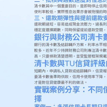
二、批核與過數速度對慳息
清卡數其中一個重要目的，是即時停止信用
使利率較低，實際慳息效果亦會被拖慢的時
三、還款期彈性與提前還款
還款期過短，容易造成現金流壓力。過長則
穩定度選擇期數，同時保留提前還款空間，
銀行與財務公司清卡
銀行的清卡數及結餘轉戶方案，利率水平相
較多。近年不少持牌財務公司則專注清卡數
高。只要條款清楚透明，並受監管框架規範
清卡數與TU信貸評
短期內，申請私人貸款或結餘轉戶，信貸報
要清卡數後準時供款，信用卡使用率下降，
才是對信貸健康最不利的做法。
實戰案例分享：不同
擇