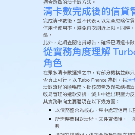
適合選擇的清卡數方法。
清卡數完成後的信貸
完成清卡數後，並不代表可以完全忽略信貸
信用卡使用率，避免再次刷近上限。同時，
錄。
此外，定期查閱信貸報告，確保已清還卡數
從實務角度理解 Turbo
角色
在眾多清卡數選擇之中，有部分機構並非只
否真正可行。以 Turbo Finance 為例，其
清
清數流程的順暢度、批核節奏及還款結構清
較易管理的還款安排，減少中途出現壓力反
其實務取向主要體現在以下幾方面：
以債務整合為核心，集中處理信用卡
所需時間相對清晰，文件齊備後，一
數