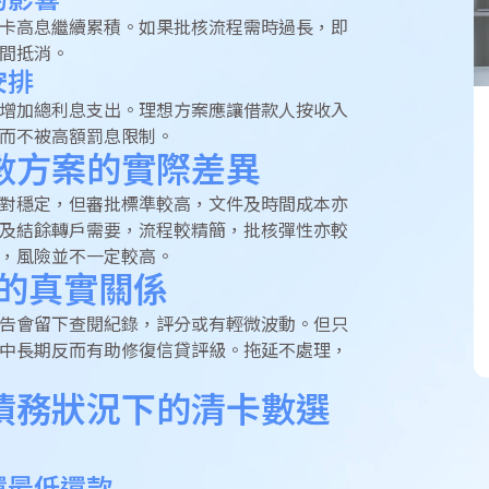
的影響
卡高息繼續累積。如果批核流程需時過長，即
間抵消。
安排
增加總利息支出。理想方案應讓借款人按收入
而不被高額罰息限制。
數方案的實際差異
對穩定，但審批標準較高，文件及時間成本亦
及結餘轉戶需要，流程較精簡，批核彈性亦較
，風險並不一定較高。
級的真實關係
告會留下查閱紀錄，評分或有輕微波動。但只
中長期反而有助修復信貸評級。拖延不處理，
債務狀況下的清卡數選