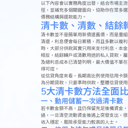
以下內容會以實務角度出發，結合市場主流
徑，並補充多個關鍵面向，協助你在眾多選
債務結構與還款能力。
清卡數、清數、結餘
清卡數並不是簡單用新債還舊債，而是重組
清還，利息便會每日累積，而且多數以複利
時，大部分供款其實只用來支付利息，本金
相反，結餘轉戶或清數用途的私人貸款，屬
及總利息成本已清楚列明，最大價值不單在
得可控。
從信貸角度來看，長期高比例使用信用卡額
為分期貸款，只要準時供款，整體信貸使用
5大清卡數方法全面
一、動用儲蓄一次過清卡數
若卡數金額不高，且仍保留充足後備資金，
過，一旦清空流動資金後遇上突發支出，很
收入穩定、風險承受能力較高的人士。