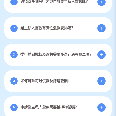
+
必須親身到分行才能申請業主私人貸款嗎？
1
Turbo Finance支援網上、電話或親臨分行申請，最快只需15分鐘完成
申請，靈活方便，隨時隨地都可辦理。
+
業主私人貸款有彈性還款安排嗎？
2
我們提供彈性還款計劃，還款期由6至96個月，客戶可按自己需求選擇
半月或每月還款，輕鬆管理財務。
+
從申請到批核及過數需要多久？過程簡單嗎？
3
申請過程快捷，批核最快30分鐘即有結果，確認條款後即日過數，過程
簡單明確。
+
如何計算每月供款及總還款額？
4
您可利用Turbo Finance網上貸款計算機，輸入貸款金額及還款期，即
時計算每月供款和總還款額概況，輕鬆規劃財務。
+
申請業主私人貸款需要抵押物業嗎？
5