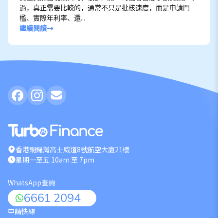
過，真正需要比較的，通常不只是批核速度，而是申請門
檻、實際年利率、還...
繼續閱讀
香港銅鑼灣高士威道8號航空大廈21樓
星期一至五 10am 至 7pm
WhatsApp查詢
6661 2094
申請快線