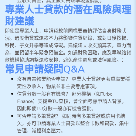
並收到資金，真正做到高效率現金調動。
專業人士貸款的潛在風險與理
財建議
即使是專業人士，申請貸款前同樣要審慎評估自身財務狀
況。過度借貸或還款不力將影響信貸紀錄，或對日後按揭、
移民、子女升學等造成障礙。建議建立收支預算表，量力而
為，並預留半年緊急預備金。如遇財務困難，應及早聯絡貸
款機構協助調整還款安排，避免產生罰息或法律風險。：
常見申請疑問Q&A
沒有自置物業能否申請？ 專業人士貸款更著重職業穩
定性及收入，物業並非主要考慮事項。
信貸分數一般有冇機會？ 部分機構（如Turbo
Finance）支援免TU查核，會全面考慮申請人背景，
因此即使TU分數一般亦有機會獲批。
可否申請多筆貸款？ 如同時有多筆貸款或信用卡結
欠，亦可申請專業人士貸款以整合卡數和貸款，集中
管理，減輕利息壓力。