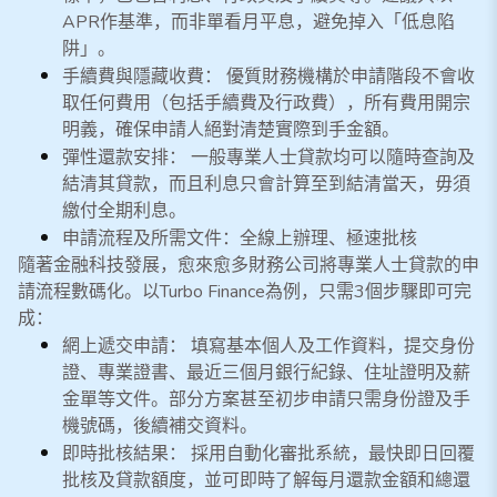
APR作基準，而非單看月平息，避免掉入「低息陷
阱」。
手續費與隱藏收費： 優質財務機構於申請階段不會收
取任何費用（包括手續費及行政費），所有費用開宗
明義，確保申請人絕對清楚實際到手金額。
彈性還款安排： 一般專業人士貸款均可以隨時查詢及
結清其貸款，而且利息只會計算至到結清當天，毋須
繳付全期利息。
申請流程及所需文件：全線上辦理、極速批核
隨著金融科技發展，愈來愈多財務公司將專業人士貸款的申
請流程數碼化。以Turbo Finance為例，只需3個步驟即可完
成：
網上遞交申請： 填寫基本個人及工作資料，提交身份
證、專業證書、最近三個月銀行紀錄、住址證明及薪
金單等文件。部分方案甚至初步申請只需身份證及手
機號碼，後續補交資料。
即時批核結果： 採用自動化審批系統，最快即日回覆
批核及貸款額度，並可即時了解每月還款金額和總還