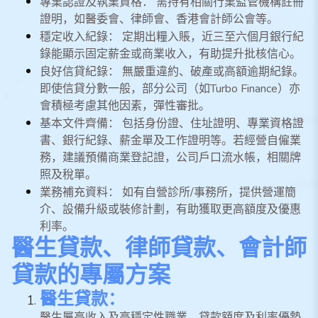
專業認證及執業資格： 需持有相關行業監管機構註冊
證明，如醫委會、律師會、香港會計師公會等。
穩定收入紀錄： 定期出糧入賬，近三至六個月銀行紀
錄能顯示固定薪金或商業收入，有助提升批核信心。
良好信貸紀錄： 無嚴重違約、破產或高額逾期紀錄。
即使信貸分數一般，部分公司（如Turbo Finance）亦
會積極考慮其他因素，彈性審批。
基本文件齊備： 包括身份證、住址證明、專業資格證
書、銀行紀錄、薪金單及工作證明等。若經營自僱業
務，建議預備商業登記證，公司戶口流水帳，相關牌
照及稅單。
業務補充資料： 如有自營診所/事務所，提供營運簡
介、設備升級或裝修計劃，有助獲取更高額度及優惠
利率。
醫生貸款、律師貸款、會計師
貸款的專屬方案
醫生貸款：
醫生屬高收入及高穩定性職業，貸款額度及利率優勢