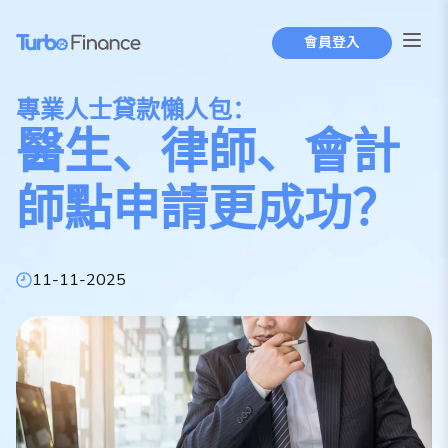
跳
至
會員登入
内
容
專業人士貸款懶人包：
醫生、律師、會計
師點申請更成功？
11-11-2025