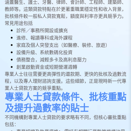
涵蓋醫生、護士、牙醫、律師、會計師、工程師、建築師、
教師等。這類貸款特點在於更著重職業穩定性和收入背景，
批核條件較一般私人貸款寬鬆，額度與利率亦更具競爭力。
常見用途包括
診所／事務所開設或擴充
進修、報讀專科或海外課程
家庭及個人突發支出（如醫療、裝修、旅遊）
設備升級、系統數碼化投資
債務整合，減輕多卡及高利息壓力
創業啟動資金或短期營運週轉
專業人士往往需要更高彈性的還款期、更快的批核及過數流
程，以及專人理財諮詢支援。這些細節，正是現時新一代專
業人士貸款方案的競爭重點。
專業人士貸款條件、批核重點
及提升過數率的貼士
不同機構對專業人士貸款的要求略有不同，但核心審批重點
包括：