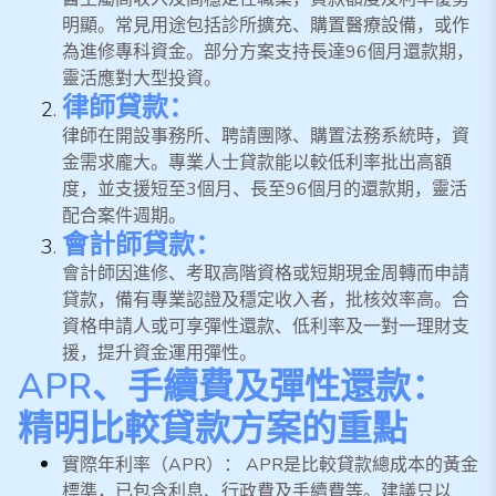
明顯。常見用途包括診所擴充、購置醫療設備，或作
為進修專科資金。部分方案支持長達96個月還款期，
靈活應對大型投資。
律師貸款：
律師在開設事務所、聘請團隊、購置法務系統時，資
金需求龐大。專業人士貸款能以較低利率批出高額
度，並支援短至3個月、長至96個月的還款期，靈活
配合案件週期。
會計師貸款：
會計師因進修、考取高階資格或短期現金周轉而申請
貸款，備有專業認證及穩定收入者，批核效率高。合
資格申請人或可享彈性還款、低利率及一對一理財支
援，提升資金運用彈性。
APR、手續費及彈性還款：
精明比較貸款方案的重點
實際年利率（APR）： APR是比較貸款總成本的黃金
標準，已包含利息、行政費及手續費等。建議只以