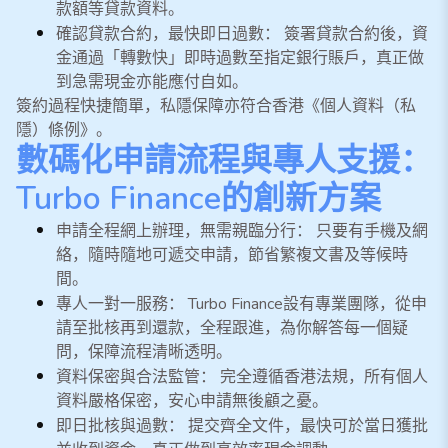
款額等貸款資料。
確認貸款合約，最快即日過數： 簽署貸款合約後，資
金通過「轉數快」即時過數至指定銀行賬戶，真正做
到急需現金亦能應付自如。
簽約過程快捷簡單，私隱保障亦符合香港《個人資料（私
隱）條例》。
數碼化申請流程與專人支援：
Turbo Finance的創新方案
申請全程網上辦理，無需親臨分行： 只要有手機及網
絡，隨時隨地可遞交申請，節省繁複文書及等候時
間。
專人一對一服務： Turbo Finance設有專業團隊，從申
請至批核再到還款，全程跟進，為你解答每一個疑
問，保障流程清晰透明。
資料保密與合法監管： 完全遵循香港法規，所有個人
資料嚴格保密，安心申請無後顧之憂。
即日批核與過數： 提交齊全文件，最快可於當日獲批